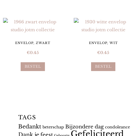
ENVELOP, ZWART
ENVELOP, WIT
€
0.45
€
0.45
BESTEL
BESTEL
TAGS
Bedankt
Bijzondere dag
beterschap
condoleance
Gefeliciteerd
Dank je
feest
Geboorte