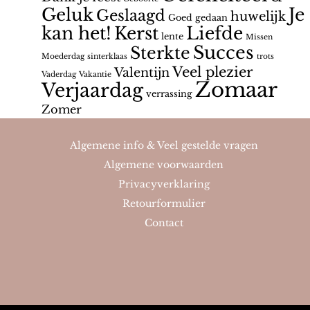
Geluk
Je
Geslaagd
huwelijk
Goed gedaan
kan het!
Kerst
Liefde
lente
Missen
Succes
Sterkte
Moederdag
sinterklaas
trots
Veel plezier
Valentijn
Vaderdag
Vakantie
Zomaar
Verjaardag
verrassing
Zomer
Algemene info & Veel gestelde vragen
Algemene voorwaarden
Privacyverklaring
Retourformulier
Contact